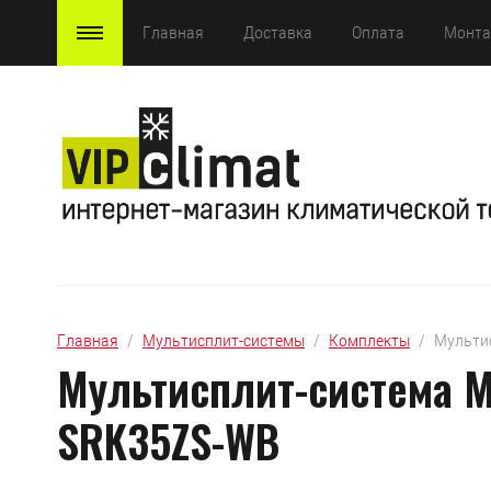
Главная
Доставка
Оплата
Монт
Главная
  /  
Мультисплит-системы
  /  
Комплекты
  /  Мульт
Мультисплит-система M
SRK35ZS-WB