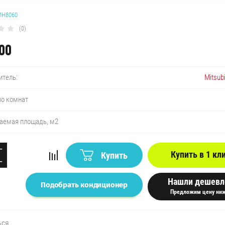
H8060
(0)
00
Mitsub
итель:
во комнат
аемая площадь, м2
+
Купить в 1 кл
Купить
−
Нашли дешевл
Подобрать кондиционер
Предложим цену ниж
ься