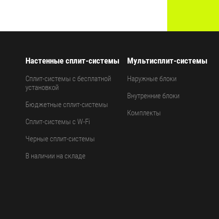
Настенные сплит-системы
Мультисплит-системы
Сплит-системы с бесплатной
Наружные блоки
установкой
Внутренние блоки
Бюджетные сплит-системы
Комплекты
Сплит-системы с W-Fi
Черные сплит-системы
В наличии на складе