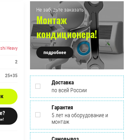
Не забудьте заказать
Монтаж
кондиционера!
ishi Heavy
подробнее
2
25+35
Доставка
по всей России
ик
Гарантия
е?
5 лет на оборудование и
е!
монтаж
Самовывоз