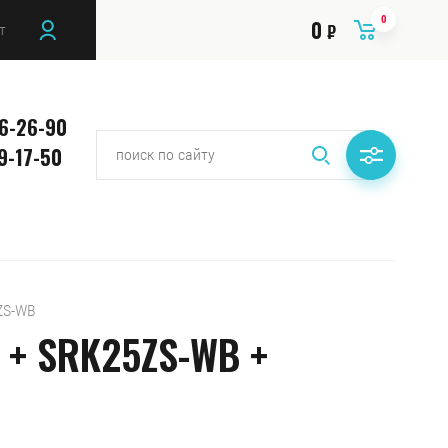
0
0
т
₽
26-26-90
9-17-50
ZS-WB
 + SRK25ZS-WB +