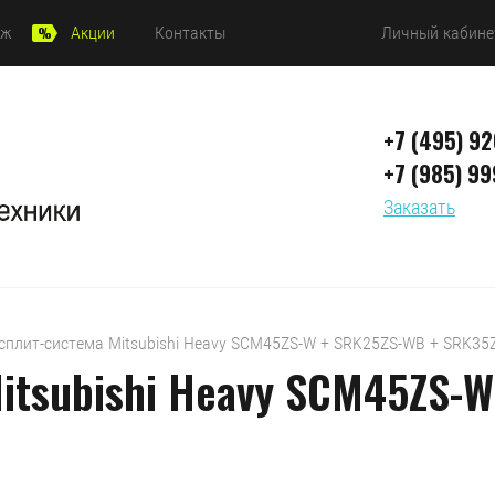
аж
Акции
Контакты
Личный кабине
+7 (495) 9
+7 (985) 99
Заказать
исплит-система Mitsubishi Heavy SCM45ZS-W + SRK25ZS-WB + SRK35
itsubishi Heavy SCM45ZS-W