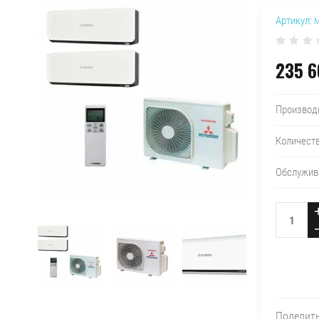
Артикул:
M
235 6
Производ
Количест
Обслужив
Поделит