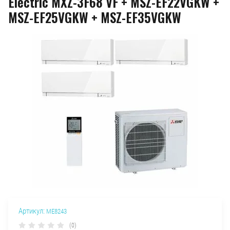
Electric MXZ-3F68 VF + MSZ-EF22VGKW +
MSZ-EF25VGKW + MSZ-EF35VGKW
Артикул:
ME8243
(0)