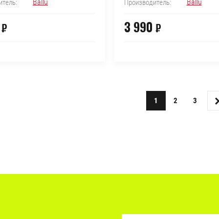
Ballu
Ballu
итель:
Производитель:
3 990
₽
₽
1
2
3