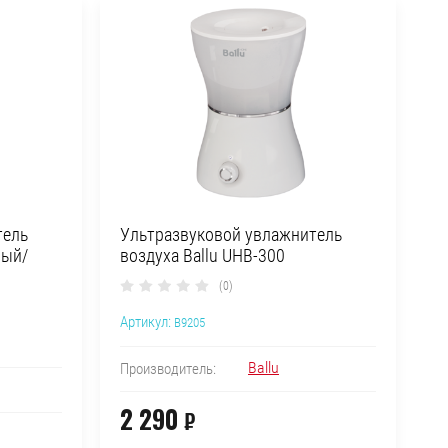
тель
Ультразвуковой увлажнитель
лый/
воздуха Ballu UHB-300
(0)
Артикул:
B9205
Ballu
Производитель:
2 290
₽