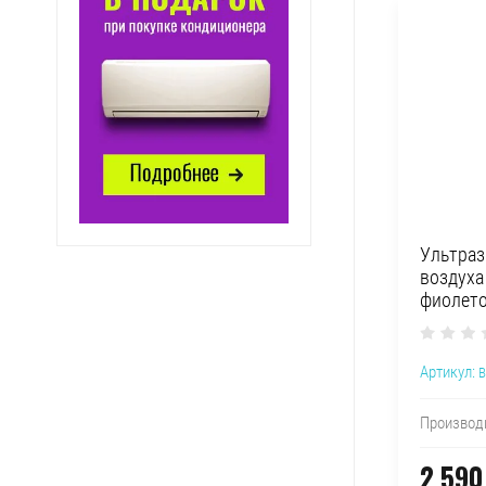
Ультраз
воздуха
фиолет
Артикул:
B
Производ
2 590