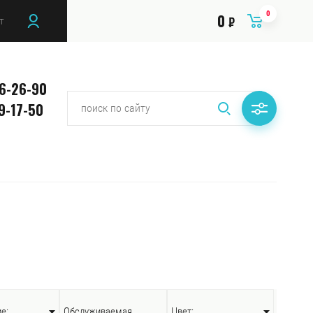
0
0
т
₽
26-26-90
9-17-50
е:
Обслуживаемая
Цвет: