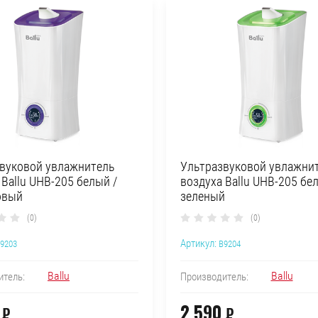
вуковой увлажнитель
Ультразвуковой увлажни
 Ballu UHB-205 белый /
воздуха Ballu UHB-205 бе
овый
зеленый
(0)
(0)
Артикул:
9203
B9204
Ballu
Ballu
итель:
Производитель:
2 590
₽
₽