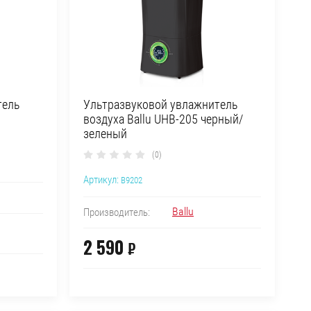
тель
Ультразвуковой увлажнитель
воздуха Ballu UHB-205 черный/
зеленый
(0)
Артикул:
B9202
Ballu
Производитель:
2 590
₽