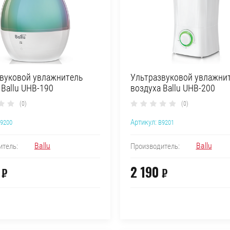
вуковой увлажнитель
Ультразвуковой увлажни
 Ballu UHB-190
воздуха Ballu UHB-200
(0)
(0)
Артикул:
9200
B9201
Ballu
Ballu
итель:
Производитель:
2 190
₽
₽