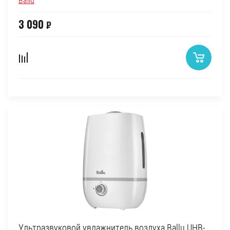
Ballu
3 090
₽
Ультразвуковой увлажнитель воздуха Ballu UHB-