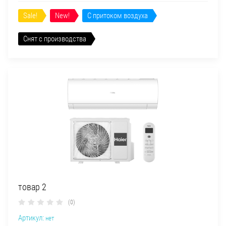
Sale!
New!
С притоком воздуха
Снят с производства
товар 2
(0)
Артикул:
нет